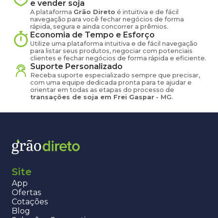
e vender
soja
A plataforma
Grão Direto
é intuitiva e de fácil
navegação para você fechar negócios de forma
rápida, segura e ainda concorrer a prêmios.
Economia de Tempo e Esforço
Utilize uma plataforma intuitiva e de fácil navegação
para listar seus produtos, negociar com potenciais
clientes e fechar negócios de forma rápida e eficiente.
Suporte Personalizado
Receba suporte especializado sempre que precisar,
com uma equipe dedicada pronta para te ajudar e
orientar em todas as etapas do processo de
transações de
soja
em
Frei Gaspar
-
MG
.
Site
App
Ofertas
Cotações
Blog