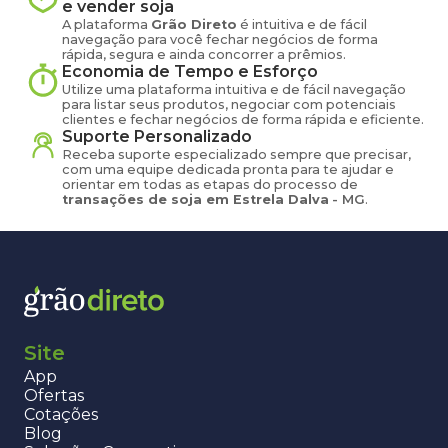
e vender
soja
A plataforma
Grão Direto
é intuitiva e de fácil
navegação para você fechar negócios de forma
rápida, segura e ainda concorrer a prêmios.
Economia de Tempo e Esforço
Utilize uma plataforma intuitiva e de fácil navegação
para listar seus produtos, negociar com potenciais
clientes e fechar negócios de forma rápida e eficiente.
Suporte Personalizado
Receba suporte especializado sempre que precisar,
com uma equipe dedicada pronta para te ajudar e
orientar em todas as etapas do processo de
transações de
soja
em
Estrela Dalva
-
MG
.
Site
App
Ofertas
Cotações
Blog