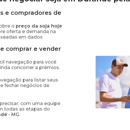
s e compradores de
obre o
preço
da soja
hoje
bre oferta e demanda na
baseadas em dados
de comprar e vender
fácil navegação para você
ainda concorrer a prêmios.
navegação para listar seus
 e fechar negócios de
precisar, com uma equipe
em todas as etapas do
ndé
-
MG
.