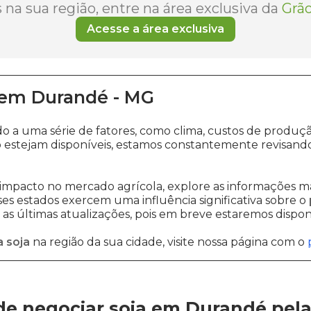
na sua região, entre na área exclusiva da
Grão
Acesse a área exclusiva
em
Durandé
-
MG
do a uma série de fatores, como clima, custos de prod
 estejam disponíveis, estamos constantemente revisando
impacto no mercado agrícola, explore as informações ma
sses estados exercem uma influência significativa sobre o
s últimas atualizações, pois em breve estaremos disponi
 soja
na região da sua cidade, visite nossa página com o
de negociar soja em Durandé
pel