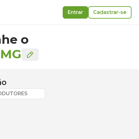
Entrar
Cadastrar-se
he o
-
MG
ão
RODUTORES