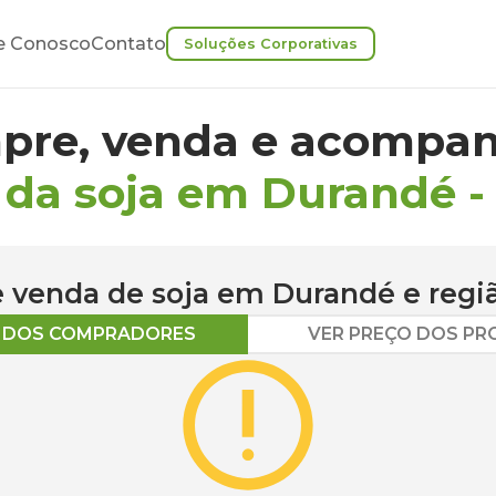
e Conosco
Contato
Soluções Corporativas
pre, venda e acompan
 da soja em Durandé
 e venda de
soja
em
Durandé
e regi
O DOS COMPRADORES
VER PREÇO DOS P