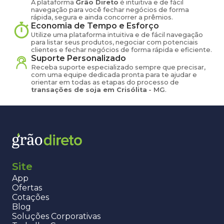
A plataforma
Grão Direto
é intuitiva e de fácil
navegação para você fechar negócios de forma
rápida, segura e ainda concorrer a prêmios.
Economia de Tempo e Esforço
Utilize uma plataforma intuitiva e de fácil navegação
para listar seus produtos, negociar com potenciais
clientes e fechar negócios de forma rápida e eficiente.
Suporte Personalizado
Receba suporte especializado sempre que precisar,
com uma equipe dedicada pronta para te ajudar e
orientar em todas as etapas do processo de
transações de
soja
em
Crisólita
-
MG
.
Site
App
Ofertas
Cotações
Blog
Soluções Corporativas