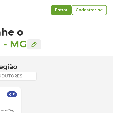
Entrar
Cadastrar-se
he o
o
-
MG
egião
RODUTORES
CIF
aca de 60kg