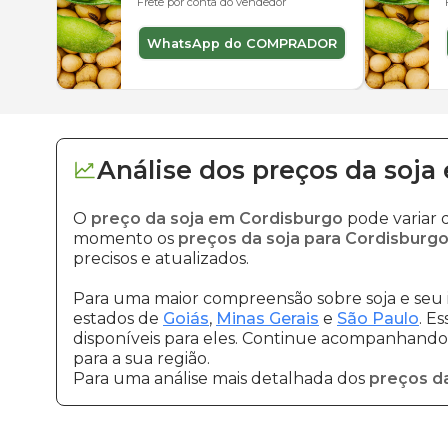
Frete por conta do vendedor
WhatsApp do COMPRADOR
Análise dos
preços
da soja
O
preço da soja em Cordisburgo
pode variar 
momento os
preços da soja para Cordisburg
precisos e atualizados.
Para uma maior compreensão sobre soja e seu 
estados de
Goiás
,
Minas Gerais
e
São Paulo
. E
disponíveis para eles. Continue acompanhando a
para a sua região.
Para uma análise mais detalhada dos
preços da