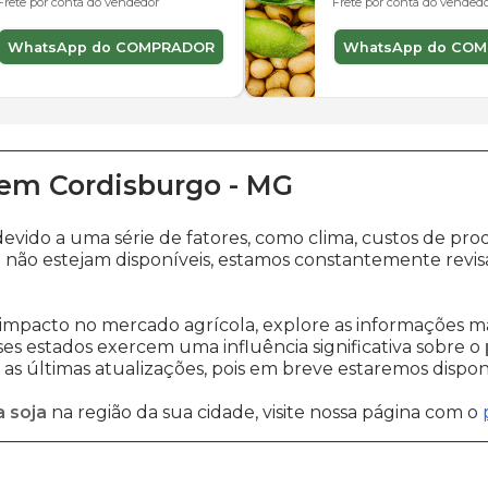
Frete por conta do vendedor
Frete por conta do vended
WhatsApp do COMPRADOR
WhatsApp do CO
em
Cordisburgo
-
MG
devido a uma série de fatores, como clima, custos de 
o
não estejam disponíveis, estamos constantemente revis
impacto no mercado agrícola, explore as informações ma
sses estados exercem uma influência significativa sobre o
s últimas atualizações, pois em breve estaremos disponi
 soja
na região da sua cidade, visite nossa página com o