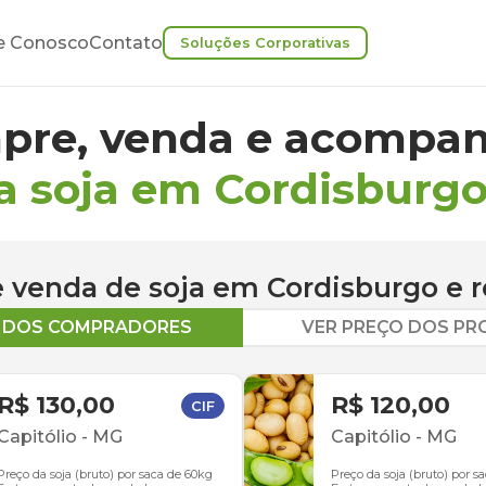
e Conosco
Contato
Soluções Corporativas
pre, venda e acompan
a soja em Cordisburg
 e venda de
soja
em
Cordisburgo
e r
O DOS COMPRADORES
VER PREÇO DOS P
R$ 130,00
R$ 120,00
CIF
Capitólio
-
MG
Capitólio
-
MG
Preço da soja (bruto) por saca de 60kg
Preço da soja (bruto) por s