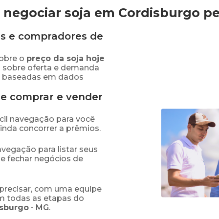
 negociar soja em Cordisburgo
p
s e compradores de
obre o
preço
da soja
hoje
s sobre oferta e demanda
as baseadas em dados
de comprar e vender
fácil navegação para você
ainda concorrer a prêmios.
navegação para listar seus
 e fechar negócios de
precisar, com uma equipe
em todas as etapas do
isburgo
-
MG
.