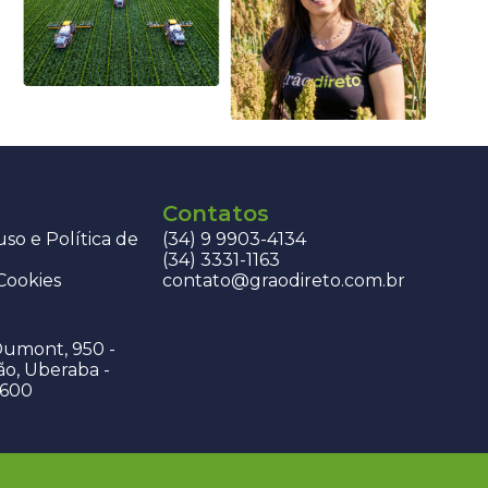
Contatos
so e Política de
(34) 9 9903-4134
(34) 3331-1163
 Cookies
contato@graodireto.com.br
Dumont, 950 -
ão, Uberaba -
-600