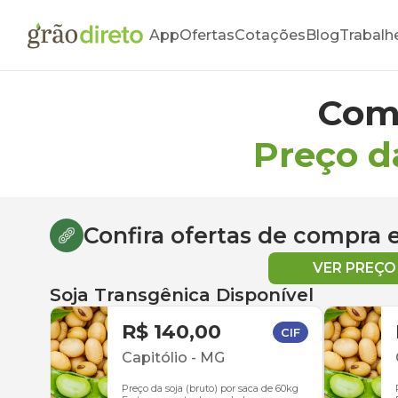
App
Ofertas
Cotações
Blog
Trabalh
Com
Preço d
Confira ofertas de compra
VER PREÇ
Soja Transgênica Disponível
R$ 140,00
CIF
Capitólio
-
MG
Preço da soja (bruto) por saca de 60kg