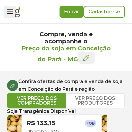
Entrar
Cadastrar-se
Compre, venda e
acompanhe o
Preço da soja em Conceição
do Pará
-
MG
Confira ofertas de compra e venda de
soja
em
Conceição do Pará
e região
VER PREÇO DOS
VER PREÇO DOS
COMPRADORES
PRODUTORES
Soja Transgênica Disponível
R$ 133,15
R$ 
FOB
Uberaba
-
MG
Sac