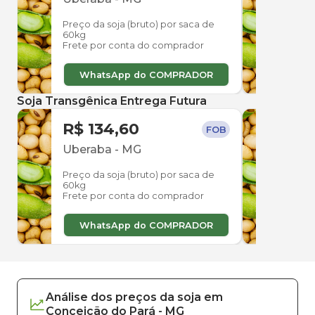
Preço da soja (bruto) por saca de
Preço
60kg
60kg
Frete por conta do comprador
Frete
WhatsApp do COMPRADOR
W
Soja Transgênica Entrega Futura
R$ 134,60
R$ 
FOB
Uberaba
-
MG
Ube
Preço da soja (bruto) por saca de
Preço
60kg
60kg
Frete por conta do comprador
Frete
WhatsApp do COMPRADOR
W
Análise dos
preços
da soja
em
Conceição do Pará
-
MG