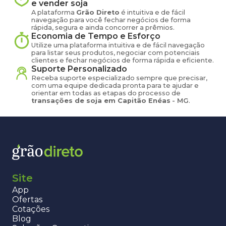
e vender
soja
A plataforma
Grão Direto
é intuitiva e de fácil
navegação para você fechar negócios de forma
rápida, segura e ainda concorrer a prêmios.
Economia de Tempo e Esforço
Utilize uma plataforma intuitiva e de fácil navegação
para listar seus produtos, negociar com potenciais
clientes e fechar negócios de forma rápida e eficiente.
Suporte Personalizado
Receba suporte especializado sempre que precisar,
com uma equipe dedicada pronta para te ajudar e
orientar em todas as etapas do processo de
transações de
soja
em
Capitão Enéas
-
MG
.
Site
App
Ofertas
Cotações
Blog