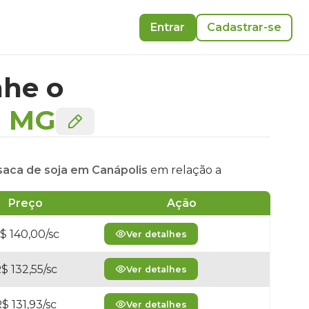
Entrar
Cadastrar-se
he o
-
MG
 saca de soja em Canápolis
em relação a
Preço
Ação
$ 140,00/sc
Ver detalhes
$ 132,55/sc
Ver detalhes
$ 131,93/sc
Ver detalhes