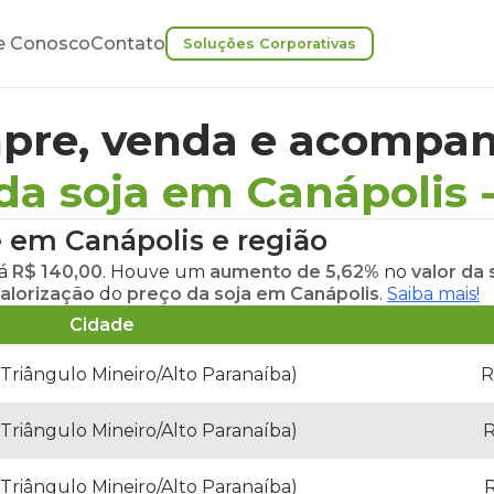
e Conosco
Contato
Soluções Corporativas
pre, venda e acompan
da soja em Canápolis
e em Canápolis
e região
tá
R$ 140,00
. Houve um
aumento de 5,62%
no
valor da
alorização
do
preço da soja em Canápolis
.
Saiba mais!
Cidade
(Triângulo Mineiro/Alto Paranaíba)
R
(Triângulo Mineiro/Alto Paranaíba)
R
(Triângulo Mineiro/Alto Paranaíba)
R