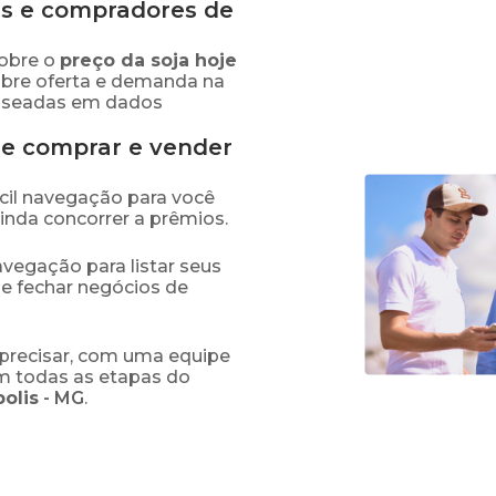
s e compradores de
obre o
preço
da soja
hoje
obre oferta e demanda na
baseadas em dados
de comprar e vender
fácil navegação para você
ainda concorrer a prêmios.
navegação para listar seus
 e fechar negócios de
precisar, com uma equipe
em todas as etapas do
olis
-
MG
.