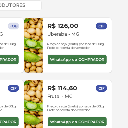
RODUTORES
R$ 126,00
FOB
CIF
G
Uberaba
-
MG
aca de 60kg
Preço da soja (bruto) por saca de 60kg
dor
Frete por conta do vendedor
MPRADOR
WhatsApp do COMPRADOR
R$ 114,60
CIF
CIF
Frutal
-
MG
aca de 60kg
Preço da soja (bruto) por saca de 60kg
or
Frete por conta do vendedor
MPRADOR
WhatsApp do COMPRADOR