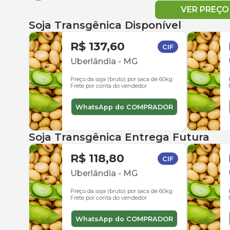
VER PREÇ
Soja Transgênica Disponível
R$ 137,60
CIF
Uberlândia
-
MG
Preço da soja (bruto) por saca de 60kg
Frete por conta do vendedor
WhatsApp do COMPRADOR
Soja Transgênica Entrega Futura
R$ 118,80
CIF
Uberlândia
-
MG
Preço da soja (bruto) por saca de 60kg
Frete por conta do vendedor
WhatsApp do COMPRADOR