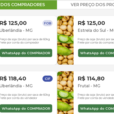
O DOS COMPRADORES
VER PREÇO DOS P
R$ 125,00
R$ 125,00
FOB
Uberlândia
-
MG
Estrela do Sul
-
M
Preço da soja (bruto) por saca de 60kg
Preço da soja (bruto) por s
Frete por conta do comprador
Frete por conta do compra
WhatsApp do COMPRADOR
WhatsApp do CO
R$ 118,40
R$ 114,80
CIF
Uberlândia
-
MG
Frutal
-
MG
Preço da soja (bruto) por saca de 60kg
Preço da soja (bruto) por s
Frete por conta do vendedor
Frete por conta do vended
WhatsApp do COMPRADOR
WhatsApp do CO