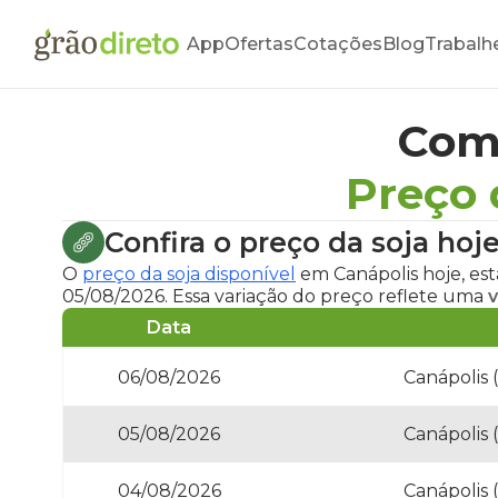
App
Ofertas
Cotações
Blog
Trabalh
Com
Preço 
Confira o
preço da soja hoj
O
preço da soja disponível
em Canápolis hoje
, es
05/08/2026. Essa variação do preço reflete uma
v
Data
06/08/2026
Canápolis 
05/08/2026
Canápolis 
04/08/2026
Canápolis 