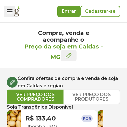
Entrar
Cadastrar-se
Compre, venda e
acompanhe o
Preço da soja em Caldas
-
MG
Confira ofertas de compra e venda de
soja
em
Caldas
e região
VER PREÇO DOS
VER PREÇO DOS
COMPRADORES
PRODUTORES
Soja Transgênica Disponível
R$ 133,40
R$ 
FOB
Uberaba
-
MG
Conc