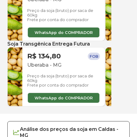
Preço da soja (bruto) por saca de
Preço
60kg
60kg
Frete por conta do comprador
Frete
WhatsApp do COMPRADOR
W
Soja Transgênica Entrega Futura
R$ 134,80
R$ 
FOB
Uberaba
-
MG
Ube
Preço da soja (bruto) por saca de
Preço
60kg
60kg
Frete por conta do comprador
Frete
WhatsApp do COMPRADOR
W
Análise dos
preços
da soja
em
Caldas
-
MG