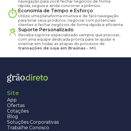
navegação para você fechar negócios de forma
rápida, segura e ainda concorrer a prêmios.
Economia de Tempo e Esforço
Utilize uma plataforma intuitiva e de fácil navegação
para listar seus produtos, negociar com potenciais
clientes e fechar negócios de forma rápida e eficiente.
Suporte Personalizado
Receba suporte especializado sempre que precisar,
com uma equipe dedicada pronta para te ajudar e
orientar em todas as etapas do processo de
transações de
soja
em
Braúnas
-
MG
.
Site
App
Ofertas
Cotações
Blog
Soluções Corporativas
Trabalhe Conosco