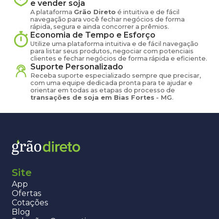
e vender
soja
A plataforma
Grão Direto
é intuitiva e de fácil
navegação para você fechar negócios de forma
rápida, segura e ainda concorrer a prêmios.
Economia de Tempo e Esforço
Utilize uma plataforma intuitiva e de fácil navegação
para listar seus produtos, negociar com potenciais
clientes e fechar negócios de forma rápida e eficiente.
Suporte Personalizado
Receba suporte especializado sempre que precisar,
com uma equipe dedicada pronta para te ajudar e
orientar em todas as etapas do processo de
transações de
soja
em
Bias Fortes
-
MG
.
Site
App
Ofertas
Cotações
Blog