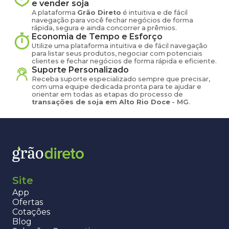
e vender
soja
A plataforma
Grão Direto
é intuitiva e de fácil
navegação para você fechar negócios de forma
rápida, segura e ainda concorrer a prêmios.
Economia de Tempo e Esforço
Utilize uma plataforma intuitiva e de fácil navegação
para listar seus produtos, negociar com potenciais
clientes e fechar negócios de forma rápida e eficiente.
Suporte Personalizado
Receba suporte especializado sempre que precisar,
com uma equipe dedicada pronta para te ajudar e
orientar em todas as etapas do processo de
transações de
soja
em
Alto Rio Doce
-
MG
.
Site
App
Ofertas
Cotações
Blog