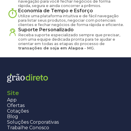
navegação para você fechar negócios de forma
rápida, segura e ainda concorrer a prêmios.
Economia de Tempo e Esforço
Utilize uma plataforma intuitiva e de fácil navegação
para listar seus produtos, negociar com potenciais
clientes e fechar negócios de forma rápida e eficiente.
Suporte Personalizado
Receba suporte especializado sempre que precisar,
com uma equipe dedicada pronta para te ajudar e
orientar em todas as etapas do processo de
transações de
soja
em
Alagoa
-
MG
.
Site
App
Ofertas
Cotações
Blog
Soluções Corporativas
Trabalhe Conosco