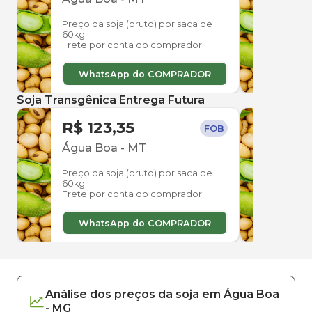
Preço da soja (bruto) por saca de
Preço
60kg
60kg
Frete por conta do comprador
Frete
WhatsApp do COMPRADOR
W
Soja Transgênica Entrega Futura
R$ 123,35
R$ 
FOB
Água Boa
-
MT
Nova
Preço da soja (bruto) por saca de
Preço
60kg
60kg
Frete por conta do comprador
Frete
WhatsApp do COMPRADOR
W
Análise dos
preços
da soja
em
Água Boa
-
MG