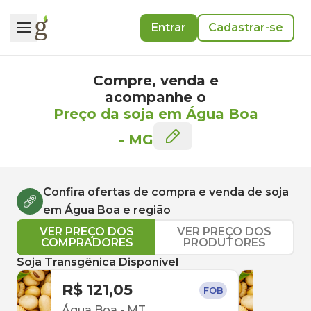
Entrar
Cadastrar-se
Compre, venda e
acompanhe o
Preço da soja em Água Boa
-
MG
Confira ofertas de compra e venda de
soja
em
Água Boa
e região
VER PREÇO DOS
VER PREÇO DOS
COMPRADORES
PRODUTORES
Soja Transgênica Disponível
R$ 121,05
R$ 
FOB
Água Boa
-
MT
Nova