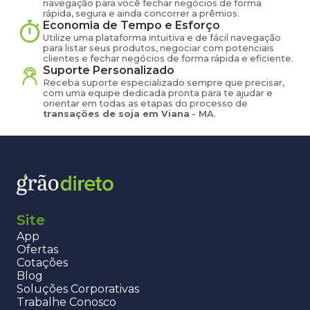
navegação para você fechar negócios de forma
rápida, segura e ainda concorrer a prêmios.
Economia de Tempo e Esforço
Utilize uma plataforma intuitiva e de fácil navegação
para listar seus produtos, negociar com potenciais
clientes e fechar negócios de forma rápida e eficiente.
Suporte Personalizado
Receba suporte especializado sempre que precisar,
com uma equipe dedicada pronta para te ajudar e
orientar em todas as etapas do processo de
transações de
soja
em
Viana
-
MA
.
Site
App
Ofertas
Cotações
Blog
Soluções Corporativas
Trabalhe Conosco