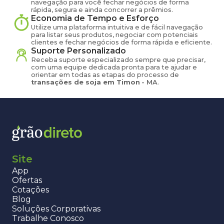
navegação para você fechar negócios de forma
rápida, segura e ainda concorrer a prêmios.
Economia de Tempo e Esforço
Utilize uma plataforma intuitiva e de fácil navegação
para listar seus produtos, negociar com potenciais
clientes e fechar negócios de forma rápida e eficiente.
Suporte Personalizado
Receba suporte especializado sempre que precisar,
com uma equipe dedicada pronta para te ajudar e
orientar em todas as etapas do processo de
transações de
soja
em
Timon
-
MA
.
Site
App
Ofertas
Cotações
Blog
Soluções Corporativas
Trabalhe Conosco