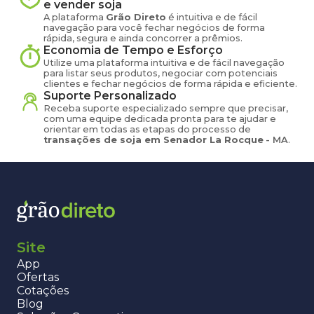
e vender
soja
A plataforma
Grão Direto
é intuitiva e de fácil
navegação para você fechar negócios de forma
rápida, segura e ainda concorrer a prêmios.
Economia de Tempo e Esforço
Utilize uma plataforma intuitiva e de fácil navegação
para listar seus produtos, negociar com potenciais
clientes e fechar negócios de forma rápida e eficiente.
Suporte Personalizado
Receba suporte especializado sempre que precisar,
com uma equipe dedicada pronta para te ajudar e
orientar em todas as etapas do processo de
transações de
soja
em
Senador La Rocque
-
MA
.
Site
App
Ofertas
Cotações
Blog