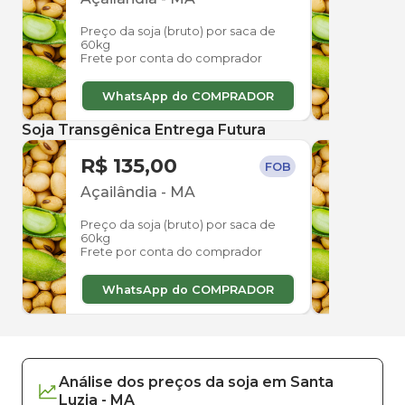
Preço da soja (bruto) por saca de
Preço
60kg
60kg
Frete por conta do comprador
Frete
WhatsApp do COMPRADOR
W
Soja Transgênica Entrega Futura
R$ 135,00
R$ 
FOB
Açailândia
-
MA
Açai
Preço da soja (bruto) por saca de
Preço
60kg
60kg
Frete por conta do comprador
Frete
WhatsApp do COMPRADOR
W
Análise dos
preços
da soja
em
Santa
Luzia
-
MA