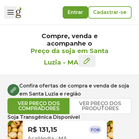
Entrar
Cadastrar-se
Compre, venda e
acompanhe o
Preço da soja em Santa
Luzia
-
MA
Confira ofertas de compra e venda de
soja
em
Santa Luzia
e região
VER PREÇO DOS
VER PREÇO DOS
COMPRADORES
PRODUTORES
Soja Transgênica Disponível
R$ 131,15
R$ 
FOB
Açailândia
-
MA
Pres