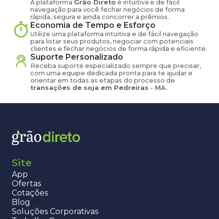
A plataforma
Grão Direto
é intuitiva e de fácil
navegação para você fechar negócios de forma
rápida, segura e ainda concorrer a prêmios.
Economia de Tempo e Esforço
Utilize uma plataforma intuitiva e de fácil navegação
para listar seus produtos, negociar com potenciais
clientes e fechar negócios de forma rápida e eficiente.
Suporte Personalizado
Receba suporte especializado sempre que precisar,
com uma equipe dedicada pronta para te ajudar e
orientar em todas as etapas do processo de
transações de
soja
em
Pedreiras
-
MA
.
Site
App
Ofertas
Cotações
Blog
Soluções Corporativas