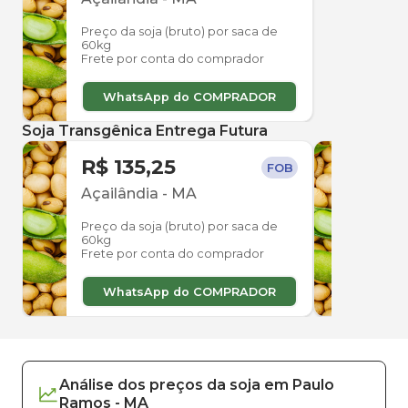
Preço da soja (bruto) por saca de
60kg
Frete por conta do comprador
WhatsApp do COMPRADOR
Soja Transgênica Entrega Futura
R$ 135,25
R$ 
FOB
Açailândia
-
MA
Açai
Preço da soja (bruto) por saca de
Preço
60kg
60kg
Frete por conta do comprador
Frete
WhatsApp do COMPRADOR
W
Análise dos
preços
da soja
em
Paulo
Ramos
-
MA