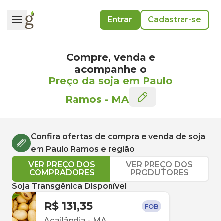
Entrar
Cadastrar-se
Compre, venda e
acompanhe o
Preço da soja em Paulo
Ramos
-
MA
Confira ofertas de compra e venda de
soja
em
Paulo Ramos
e região
VER PREÇO DOS
VER PREÇO DOS
COMPRADORES
PRODUTORES
Soja Transgênica Disponível
R$ 131,35
FOB
Açailândia
-
MA