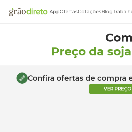
App
Ofertas
Cotações
Blog
Trabalh
Com
Preço da soj
Confira ofertas de compra
VER PREÇ