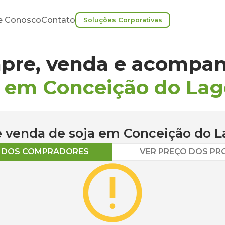
e Conosco
Contato
Soluções Corporativas
pre, venda e acompan
a em Conceição do La
 e venda de
soja
em
Conceição do L
O DOS COMPRADORES
VER PREÇO DOS P