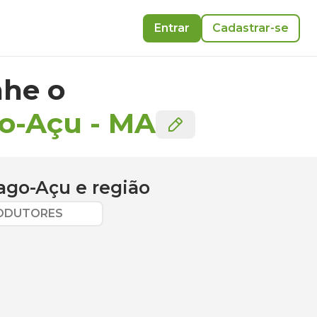
Entrar
Cadastrar-se
he o
go-Açu
-
MA
ago-Açu
e região
RODUTORES