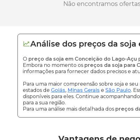
Não encontramos ofertas 
Análise dos
preços
da soja
O
preço da soja em Conceição do Lago-Açu
p
Embora no momento os
preços da soja para
informações para fornecer dados precisos e atu
Para uma maior compreensão sobre soja e seu 
estados de
Goiás
,
Minas Gerais
e
São Paulo
. E
disponíveis para eles. Continue acompanhando a
para a sua região.
Para uma análise mais detalhada dos
preços da
Vantagens de nego