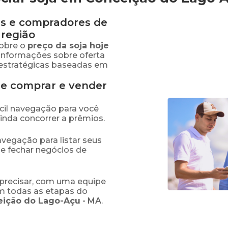
s e compradores de
região
obre o
preço
da soja
hoje
 informações sobre oferta
estratégicas baseadas em
de comprar e vender
fácil navegação para você
ainda concorrer a prêmios.
navegação para listar seus
 e fechar negócios de
precisar, com uma equipe
em todas as etapas do
eição do Lago-Açu
-
MA
.