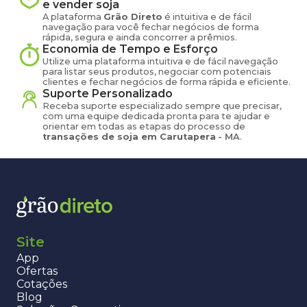
e vender
soja
A plataforma
Grão Direto
é intuitiva e de fácil
navegação para você fechar negócios de forma
rápida, segura e ainda concorrer a prêmios.
Economia de Tempo e Esforço
Utilize uma plataforma intuitiva e de fácil navegação
para listar seus produtos, negociar com potenciais
clientes e fechar negócios de forma rápida e eficiente.
Suporte Personalizado
Receba suporte especializado sempre que precisar,
com uma equipe dedicada pronta para te ajudar e
orientar em todas as etapas do processo de
transações de
soja
em
Carutapera
-
MA
.
Site
App
Ofertas
Cotações
Blog