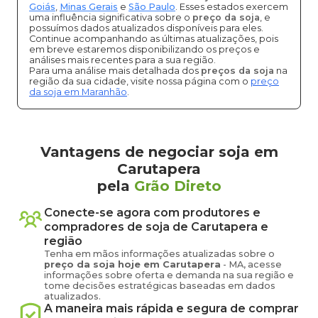
Goiás
,
Minas Gerais
e
São Paulo
. Esses estados exercem
uma influência significativa sobre o
preço da soja
, e
possuímos dados atualizados disponíveis para eles.
Continue acompanhando as últimas atualizações, pois
em breve estaremos disponibilizando os preços e
análises mais recentes para a sua região.
Para uma análise mais detalhada dos
preços da soja
na
região da sua cidade, visite nossa página com o
preço
da soja em Maranhão
.
Vantagens de negociar soja em
Carutapera
pela
Grão Direto
Conecte-se agora com produtores e
compradores de
soja
de
Carutapera
e
região
Tenha em mãos informações atualizadas sobre o
preço
da soja
hoje em
Carutapera
-
MA
, acesse
informações sobre oferta e demanda na sua região e
tome decisões estratégicas baseadas em dados
atualizados.
A maneira mais rápida e segura de comprar