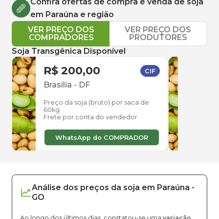
Confira ofertas de compra e venda de
soja
em
Paraúna
e região
VER PREÇO DOS
VER PREÇO DOS
COMPRADORES
PRODUTORES
Soja Transgênica Disponível
R$ 200,00
R$ 
CIF
Brasília
-
DF
Mine
Preço da soja (bruto) por saca de
Preço
60kg
60kg
Frete por conta do vendedor
Frete
WhatsApp do COMPRADOR
W
Análise dos
preços
da soja
em
Paraúna
-
GO
Ao longo dos últimos dias, constatou-se uma
variação