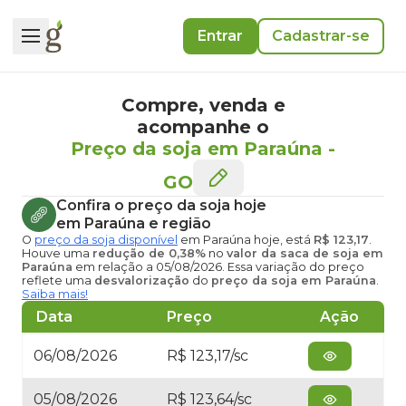
Entrar
Cadastrar-se
Compre, venda e
acompanhe o
Preço da soja em Paraúna
-
GO
Confira o
preço da soja hoje
em Paraúna
e região
O
preço da soja disponível
em Paraúna hoje
, está
R$ 123,17
.
Houve uma
redução de 0,38%
no
valor da saca de soja em
Paraúna
em relação a 05/08/2026. Essa variação do preço
reflete uma
desvalorização
do
preço da soja em Paraúna
.
Saiba mais!
Data
Preço
Ação
06/08/2026
R$ 123,17/sc
05/08/2026
R$ 123,64/sc