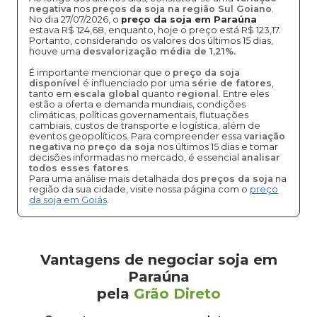
negativa
nos
preços da soja na região Sul Goiano
.
No dia 27/07/2026, o
preço da soja em Paraúna
estava R$ 124,68, enquanto, hoje o preço está R$ 123,17.
Portanto, considerando os valores dos últimos 15 dias,
houve uma
desvalorização média de 1,21%.
É importante mencionar que o
preço da soja
disponível
é influenciado por uma
série de fatores
,
tanto em
escala global
quanto
regional
. Entre eles
estão a oferta e demanda mundiais, condições
climáticas, políticas governamentais, flutuações
cambiais, custos de transporte e logística, além de
eventos geopolíticos. Para compreender essa
variação
negativa
no
preço da soja
nos últimos 15 dias e tomar
decisões informadas no mercado, é essencial
analisar
todos esses fatores
.
Para uma análise mais detalhada dos
preços da soja
na
região da sua cidade, visite nossa página com o
preço
da soja em Goiás
.
Vantagens de negociar soja em
Paraúna
pela
Grão Direto