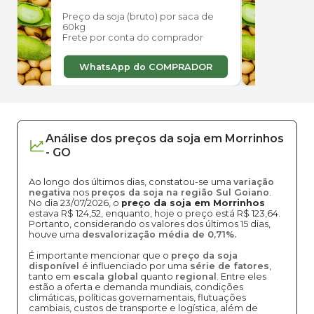
Preço da soja (bruto) por saca de
Preço
60kg
60kg
Frete por conta do comprador
Frete
WhatsApp do COMPRADOR
W
Análise dos
preços
da soja
em
Morrinhos
-
GO
Ao longo dos últimos dias, constatou-se uma
variação
negativa
nos
preços da soja na região Sul Goiano
.
No dia 23/07/2026, o
preço da soja em Morrinhos
estava R$ 124,52, enquanto, hoje o preço está R$ 123,64.
Portanto, considerando os valores dos últimos 15 dias,
houve uma
desvalorização média de 0,71%.
É importante mencionar que o
preço da soja
disponível
é influenciado por uma
série de fatores
,
tanto em
escala global
quanto
regional
. Entre eles
estão a oferta e demanda mundiais, condições
climáticas, políticas governamentais, flutuações
cambiais, custos de transporte e logística, além de