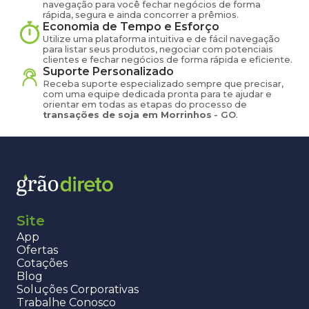
navegação para você fechar negócios de forma
rápida, segura e ainda concorrer a prêmios.
Economia de Tempo e Esforço
Utilize uma plataforma intuitiva e de fácil navegação
para listar seus produtos, negociar com potenciais
clientes e fechar negócios de forma rápida e eficiente.
Suporte Personalizado
Receba suporte especializado sempre que precisar,
com uma equipe dedicada pronta para te ajudar e
orientar em todas as etapas do processo de
transações de
soja
em
Morrinhos
-
GO
.
Site
App
Ofertas
Cotações
Blog
Soluções Corporativas
Trabalhe Conosco