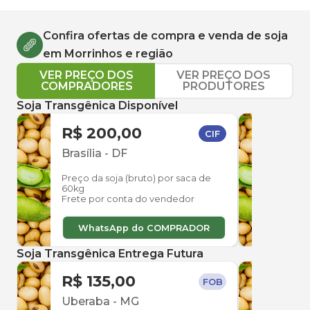
Confira ofertas de compra e venda de
soja
em
Morrinhos
e região
VER PREÇO DOS
VER PREÇO DOS
COMPRADORES
PRODUTORES
Soja Transgênica Disponível
R$ 200,00
R$ 
CIF
Brasília
-
DF
Cata
Preço da soja (bruto) por saca de
Preço
60kg
60kg
Frete por conta do vendedor
Frete
WhatsApp do COMPRADOR
W
Soja Transgênica Entrega Futura
R$ 135,00
R$ 
FOB
Uberaba
-
MG
Uber