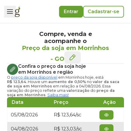
Entrar
Cadastrar-se
Compre, venda e
acompanhe o
Preço da soja em Morrinhos
-
GO
Confira o
preço da soja hoje
em Morrinhos
e região
O
preço da soja disponível
em Morrinhos hoje
, está
R$ 123,64
. Houve um
aumento de 0,50%
no
valor da saca
de soja em Morrinhos
em relação a 04/08/2026. Essa
variação do preço reflete uma
valorização
do
preço da
soja em Morrinhos
.
Saiba mais!
Data
Preço
Ação
05/08/2026
R$ 123,64/sc
04/08/2026
R$ 123,03/sc