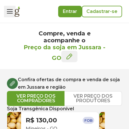
Entrar
Cadastrar-se
Compre, venda e
acompanhe o
Preço da soja em Jussara
-
GO
Confira ofertas de compra e venda de
soja
em
Jussara
e região
VER PREÇO DOS
VER PREÇO DOS
COMPRADORES
PRODUTORES
Soja Transgênica Disponível
R$ 130,00
R$ 
FOB
Mineiros
-
GO
Inh