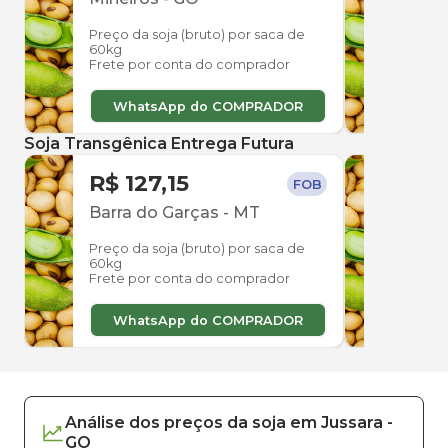
Preço da soja (bruto) por saca de
Preço
60kg
60kg
Frete por conta do comprador
Frete
WhatsApp do COMPRADOR
W
Soja Transgênica Entrega Futura
R$ 127,15
R$ 
FOB
Barra do Garças
-
MT
Barr
Preço da soja (bruto) por saca de
Preço
60kg
60kg
Frete por conta do comprador
Frete
WhatsApp do COMPRADOR
W
Análise dos
preços
da soja
em
Jussara
-
GO