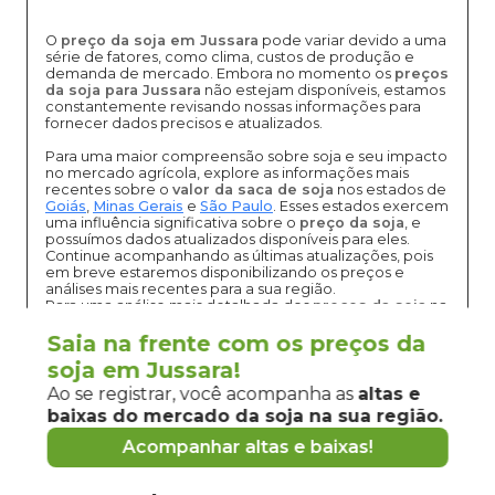
O
preço da soja em Jussara
pode variar devido a uma
série de fatores, como clima, custos de produção e
demanda de mercado. Embora no momento os
preços
da soja para Jussara
não estejam disponíveis, estamos
constantemente revisando nossas informações para
fornecer dados precisos e atualizados.
Para uma maior compreensão sobre soja e seu impacto
no mercado agrícola, explore as informações mais
recentes sobre o
valor da saca de soja
nos estados de
Goiás
,
Minas Gerais
e
São Paulo
. Esses estados exercem
uma influência significativa sobre o
preço da soja
, e
possuímos dados atualizados disponíveis para eles.
Continue acompanhando as últimas atualizações, pois
em breve estaremos disponibilizando os preços e
análises mais recentes para a sua região.
Para uma análise mais detalhada dos
preços da soja
na
região da sua cidade, visite nossa página com o
preço
da soja em Goiás
Saia na frente com os preços da
.
soja em Jussara!
Ao se registrar, você acompanha as
altas e
baixas do mercado
da soja
na sua região.
Vantagens de negociar soja em
Acompanhar altas e baixas!
Jussara
pela
Grão Direto