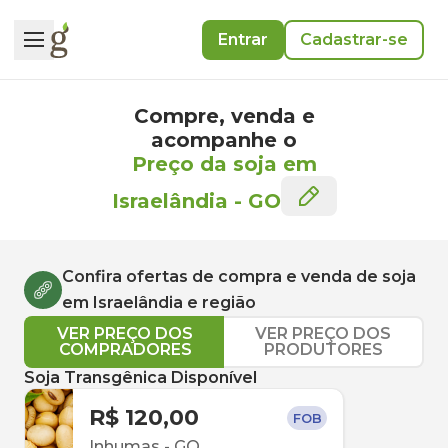
Entrar
Cadastrar-se
Compre, venda e
acompanhe o
Preço da soja em
Israelândia
-
GO
Confira ofertas de compra e venda de
soja
em
Israelândia
e região
VER PREÇO DOS
VER PREÇO DOS
COMPRADORES
PRODUTORES
Soja Transgênica Disponível
R$ 120,00
FOB
Inhumas
-
GO