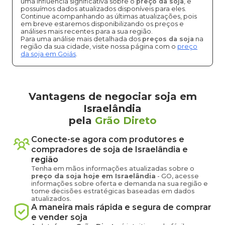
uma influência significativa sobre o
preço da soja
, e
possuímos dados atualizados disponíveis para eles.
Continue acompanhando as últimas atualizações, pois
em breve estaremos disponibilizando os preços e
análises mais recentes para a sua região.
Para uma análise mais detalhada dos
preços da soja
na
região da sua cidade, visite nossa página com o
preço
da soja em Goiás
.
Vantagens de negociar soja em
Israelândia
pela
Grão Direto
Conecte-se agora com produtores e
compradores de
soja
de
Israelândia
e
região
Tenha em mãos informações atualizadas sobre o
preço
da soja
hoje em
Israelândia
-
GO
, acesse
informações sobre oferta e demanda na sua região e
tome decisões estratégicas baseadas em dados
atualizados.
A maneira mais rápida e segura de comprar
e vender
soja