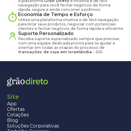
A plataforma
Grão Direto
é intuitiva e de fácil
navegação para você fechar negócios de forma
rápida, segura e ainda concorrer a prêmios.
Economia de Tempo e Esforço
Utilize uma plataforma intuitiva e de fácil navegação
para listar seus produtos, negociar com potenciais
clientes e fechar negócios de forma rápida e eficiente.
Suporte Personalizado
Receba suporte especializado sempre que precisar,
com uma equipe dedicada pronta para te ajudar e
orientar em todas as etapas do processo de
transações de
soja
em
Israelândia
-
GO
.
Site
App
Ofertas
Cotações
Blog
Soluções Corporativas