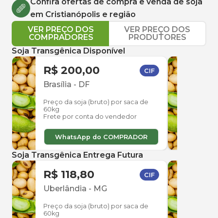
Confira ofertas de compra e venda de
soja
em
Cristianópolis
e região
VER PREÇO DOS
VER PREÇO DOS
COMPRADORES
PRODUTORES
Soja Transgênica Disponível
R$ 200,00
R$ 
CIF
Brasília
-
DF
Uber
Preço da soja (bruto) por saca de
Preço
60kg
60kg
Frete por conta do vendedor
Frete
WhatsApp do COMPRADOR
W
Soja Transgênica Entrega Futura
R$ 118,80
R$ 
CIF
Uberlândia
-
MG
Uber
Preço da soja (bruto) por saca de
Preço
60kg
60kg