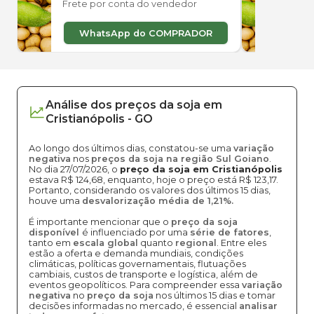
Frete por conta do vendedor
Frete
WhatsApp do COMPRADOR
W
Análise dos
preços
da soja
em
Cristianópolis
-
GO
Ao longo dos últimos dias, constatou-se uma
variação
negativa
nos
preços da soja na região Sul Goiano
.
No dia 27/07/2026, o
preço da soja em Cristianópolis
estava R$ 124,68, enquanto, hoje o preço está R$ 123,17.
Portanto, considerando os valores dos últimos 15 dias,
houve uma
desvalorização média de 1,21%.
É importante mencionar que o
preço da soja
disponível
é influenciado por uma
série de fatores
,
tanto em
escala global
quanto
regional
. Entre eles
estão a oferta e demanda mundiais, condições
climáticas, políticas governamentais, flutuações
cambiais, custos de transporte e logística, além de
eventos geopolíticos. Para compreender essa
variação
negativa
no
preço da soja
nos últimos 15 dias e tomar
decisões informadas no mercado, é essencial
analisar