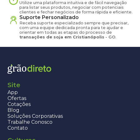
Utilize uma plataforma intuitiva e de fácil navegação
para listar seus produtos, negociar com potenciais
clientes e fechar negócios de forma rápida e eficiente.
Suporte Personalizado
Receba suporte especializado sempre que precisar,
com uma equipe dedicada pronta para te ajudar e
orientar em todas as etapas do processo de
transações de
soja
em
Cristianópolis
-
GO
.
Site
App
Ofertas
Cotações
Blog
Soluções Corporativas
Trabalhe Conosco
Contato