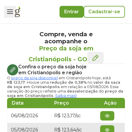
Entrar
Cadastrar-se
Compre, venda e
acompanhe o
Preço da soja em
Cristianópolis
-
GO
Confira o
preço da soja hoje
em Cristianópolis
e região
O
preço da soja disponível
em Cristianópolis hoje
, está
R$ 123,17
. Houve uma
redução de 0,38%
no
valor da saca
de soja em Cristianópolis
em relação a 05/08/2026. Essa
variação do preço reflete uma
desvalorização
do
preço da
soja em Cristianópolis
.
Saiba mais!
Data
Preço
Ação
06/08/2026
R$ 123,17/sc
05/08/2026
R$ 123,64/sc