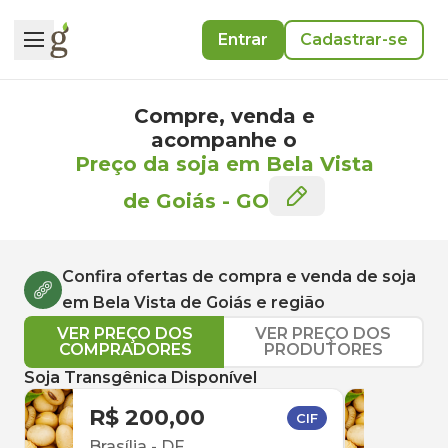
Entrar
Cadastrar-se
Compre, venda e
acompanhe o
Preço da soja em Bela Vista
de Goiás
-
GO
Confira ofertas de compra e venda de
soja
em
Bela Vista de Goiás
e região
VER PREÇO DOS
VER PREÇO DOS
COMPRADORES
PRODUTORES
Soja Transgênica Disponível
R$ 200,00
R$ 
CIF
Brasília
-
DF
Cata