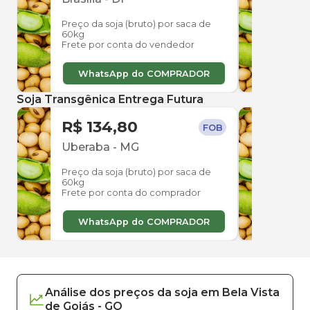
Preço da soja (bruto) por saca de
Preço
60kg
60kg
Frete por conta do vendedor
Frete
WhatsApp do COMPRADOR
W
Soja Transgênica Entrega Futura
R$ 134,80
R$ 
FOB
Uberaba
-
MG
Uber
Preço da soja (bruto) por saca de
Preço
60kg
60kg
Frete por conta do comprador
Frete
WhatsApp do COMPRADOR
W
Análise dos
preços
da soja
em
Bela Vista
de Goiás
-
GO