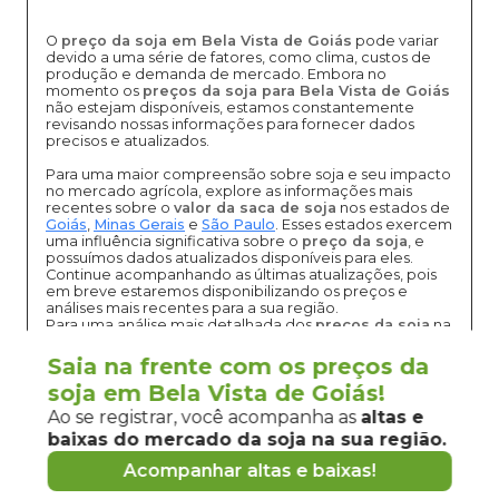
O
preço da soja em Bela Vista de Goiás
pode variar
devido a uma série de fatores, como clima, custos de
produção e demanda de mercado. Embora no
momento os
preços da soja para Bela Vista de Goiás
não estejam disponíveis, estamos constantemente
revisando nossas informações para fornecer dados
precisos e atualizados.
Para uma maior compreensão sobre soja e seu impacto
no mercado agrícola, explore as informações mais
recentes sobre o
valor da saca de soja
nos estados de
Goiás
,
Minas Gerais
e
São Paulo
. Esses estados exercem
uma influência significativa sobre o
preço da soja
, e
possuímos dados atualizados disponíveis para eles.
Continue acompanhando as últimas atualizações, pois
em breve estaremos disponibilizando os preços e
análises mais recentes para a sua região.
Para uma análise mais detalhada dos
preços da soja
na
região da sua cidade, visite nossa página com o
preço
da soja em Goiás
.
Saia na frente com os preços da
soja em Bela Vista de Goiás!
Ao se registrar, você acompanha as
altas e
baixas do mercado
da soja
na sua região.
Vantagens de negociar soja em Bela
Acompanhar altas e baixas!
Vista de Goiás