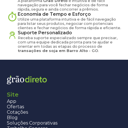
A plataforma
Grão Direto
é intuitiva e de fácil
navegação para você fechar negócios de forma
rápida, segura e ainda concorrer a prêmios.
Economia de Tempo e Esforço
Utilize uma plataforma intuitiva e de fácil navegação
para listar seus produtos, negociar com potenciais
clientes e fechar negócios de forma rápida e eficiente.
Suporte Personalizado
Receba suporte especializado sempre que precisar,
com uma equipe dedicada pronta para te ajudar e
orientar em todas as etapas do processo de
transações de
soja
em
Barro Alto
-
GO
.
Site
App
Ofertas
Cotações
Blog
Soluções Corporativas