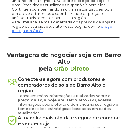
uma influência significativa sobre o
preço da soja
, e
possuímos dados atualizados disponíveis para eles.
Continue acompanhando as últimas atualizações, pois
em breve estaremos disponibilizando os preços e
análises mais recentes para a sua região.
Para uma análise mais detalhada dos
preços da soja
na
região da sua cidade, visite nossa página com o
preço
da soja em Goiás
.
Vantagens de negociar soja em Barro
Alto
pela
Grão Direto
Conecte-se agora com produtores e
compradores de
soja
de
Barro Alto
e
região
Tenha em mãos informações atualizadas sobre o
preço
da soja
hoje em
Barro Alto
-
GO
, acesse
informações sobre oferta e demanda na sua região e
tome decisões estratégicas baseadas em dados
atualizados.
A maneira mais rápida e segura de comprar
e vender
soja