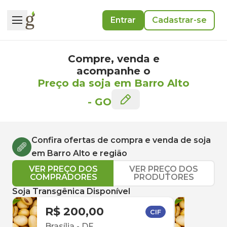
Entrar
Cadastrar-se
Compre, venda e
acompanhe o
Preço da soja em Barro Alto
-
GO
Confira ofertas de compra e venda de
soja
em
Barro Alto
e região
VER PREÇO DOS
VER PREÇO DOS
COMPRADORES
PRODUTORES
Soja Transgênica Disponível
R$ 200,00
R$ 
CIF
Brasília
-
DF
Inh