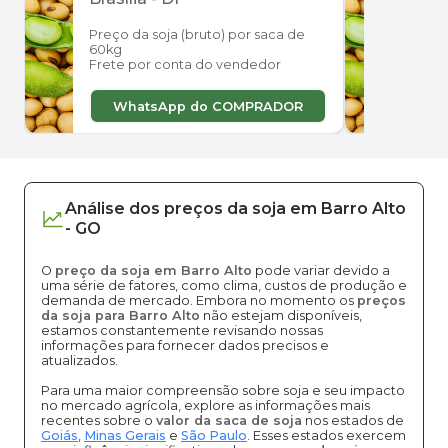
Preço da soja (bruto) por saca de
Preço
60kg
60kg
Frete por conta do vendedor
Frete
WhatsApp do COMPRADOR
W
Análise dos
preços
da soja
em
Barro Alto
-
GO
O
preço da soja em Barro Alto
pode variar devido a
uma série de fatores, como clima, custos de produção e
demanda de mercado. Embora no momento os
preços
da soja para Barro Alto
não estejam disponíveis,
estamos constantemente revisando nossas
informações para fornecer dados precisos e
atualizados.
Para uma maior compreensão sobre soja e seu impacto
no mercado agrícola, explore as informações mais
recentes sobre o
valor da saca de soja
nos estados de
Goiás
,
Minas Gerais
e
São Paulo
. Esses estados exercem