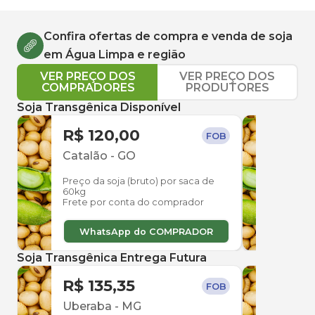
Confira ofertas de compra e venda de
soja
em
Água Limpa
e região
VER PREÇO DOS
VER PREÇO DOS
COMPRADORES
PRODUTORES
Soja Transgênica Disponível
R$ 120,00
R$ 
FOB
Catalão
-
GO
Uber
Preço da soja (bruto) por saca de
Preço
60kg
60kg
Frete por conta do comprador
Frete
WhatsApp do COMPRADOR
W
Soja Transgênica Entrega Futura
R$ 135,35
R$ 
FOB
Uberaba
-
MG
Uber