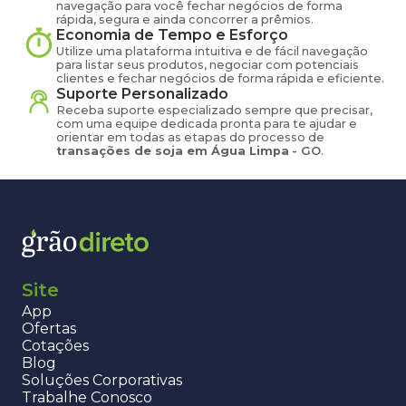
navegação para você fechar negócios de forma
rápida, segura e ainda concorrer a prêmios.
Economia de Tempo e Esforço
Utilize uma plataforma intuitiva e de fácil navegação
para listar seus produtos, negociar com potenciais
clientes e fechar negócios de forma rápida e eficiente.
Suporte Personalizado
Receba suporte especializado sempre que precisar,
com uma equipe dedicada pronta para te ajudar e
orientar em todas as etapas do processo de
transações de
soja
em
Água Limpa
-
GO
.
Site
App
Ofertas
Cotações
Blog
Soluções Corporativas
Trabalhe Conosco