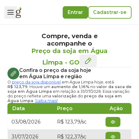
Entrar
Cadastrar-se
Compre, venda e
acompanhe o
Preço da soja em Água
Limpa
-
GO
Confira o
preço da soja hoje
em Água Limpa
e região
O
preço da soja disponível
em Água Limpa hoje
, está
R$ 123,79
. Houve um
aumento de 1,16%
no
valor da saca de
soja em Água Limpa
em relação a 31/07/2026. Essa variação
do preço reflete uma
valorização
do
preço da soja em
Água Limpa
.
Saiba mais!
Data
Preço
Ação
03/08/2026
R$ 123,79/sc
31/07/2026
R$ 122,37/sc