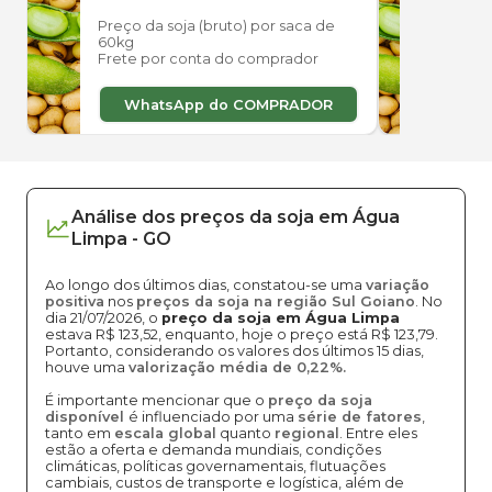
Preço da soja (bruto) por saca de
Preço
60kg
60kg
Frete por conta do comprador
Frete
WhatsApp do COMPRADOR
W
Análise dos
preços
da soja
em
Água
Limpa
-
GO
Ao longo dos últimos dias, constatou-se uma
variação
positiva
nos
preços da soja na região Sul Goiano
. No
dia 21/07/2026, o
preço da soja em Água Limpa
estava R$ 123,52, enquanto, hoje o preço está R$ 123,79.
Portanto, considerando os valores dos últimos 15 dias,
houve uma
valorização média de 0,22%.
É importante mencionar que o
preço da soja
disponível
é influenciado por uma
série de fatores
,
tanto em
escala global
quanto
regional
. Entre eles
estão a oferta e demanda mundiais, condições
climáticas, políticas governamentais, flutuações
cambiais, custos de transporte e logística, além de