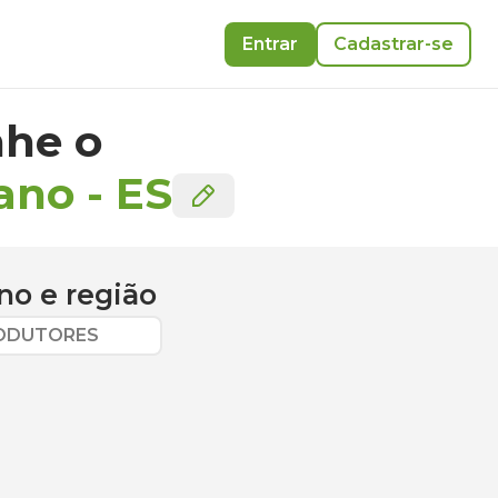
Entrar
Cadastrar-se
he o
iano
-
ES
ano
e região
RODUTORES