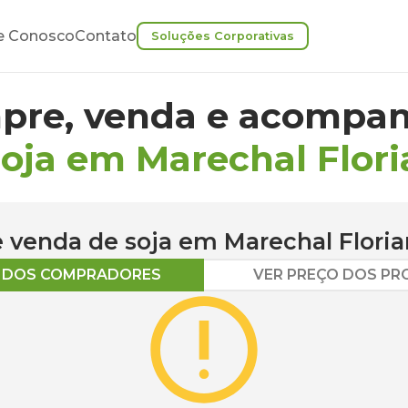
e Conosco
Contato
Soluções Corporativas
pre, venda e acompan
soja em Marechal Flor
 e venda de
soja
em
Marechal Flori
O DOS COMPRADORES
VER PREÇO DOS P