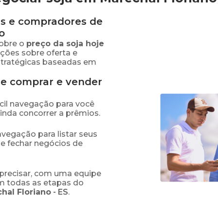
s e compradores de
o
obre o
preço
da soja
hoje
ações sobre oferta e
stratégicas baseadas em
de comprar e vender
fácil navegação para você
ainda concorrer a prêmios.
navegação para listar seus
 e fechar negócios de
precisar, com uma equipe
em todas as etapas do
hal Floriano
-
ES
.