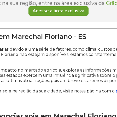
na sua região, entre na área exclusiva da
Grão
Acesse a área exclusiva
em
Marechal Floriano
-
ES
riar devido a uma série de fatores, como clima, custo
 Floriano
não estejam disponíveis, estamos constanteme
impacto no mercado agrícola, explore as informações ma
sses estados exercem uma influência significativa sobre o
s últimas atualizações, pois em breve estaremos disponi
 soja
na região da sua cidade, visite nossa página com o
gociar soja em Marechal Floriano