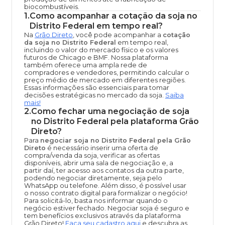
biocombustíveis.
1
.
Como acompanhar a cotação da soja no
Distrito Federal em tempo real?
Na
Grão Direto
, você pode acompanhar a
cotação
da soja no Distrito Federal
em tempo real,
incluindo o valor do mercado físico e os valores
futuros de Chicago e BMF. Nossa plataforma
também oferece uma ampla rede de
compradores e vendedores, permitindo calcular o
preço médio de mercado em diferentes regiões.
Essas informações são essenciais para tomar
decisões estratégicas no mercado da soja.
Saiba
mais!
2
.
Como fechar uma negociação de soja
no Distrito Federal pela plataforma Grão
Direto?
Para
negociar soja no Distrito Federal pela Grão
Direto
é necessário inserir uma oferta de
compra/venda da soja, verificar as ofertas
disponíveis, abrir uma sala de negociação e, a
partir daí, ter acesso aos contatos da outra parte,
podendo negociar diretamente, seja pelo
WhatsApp ou telefone. Além disso, é possível usar
o nosso contrato digital para formalizar o negócio!
Para solicitá-lo, basta nos informar quando o
negócio estiver fechado. Negociar soja é seguro e
tem benefícios exclusivos através da plataforma
Grão Direto!
Faça seu cadastro aqui
e descubra as