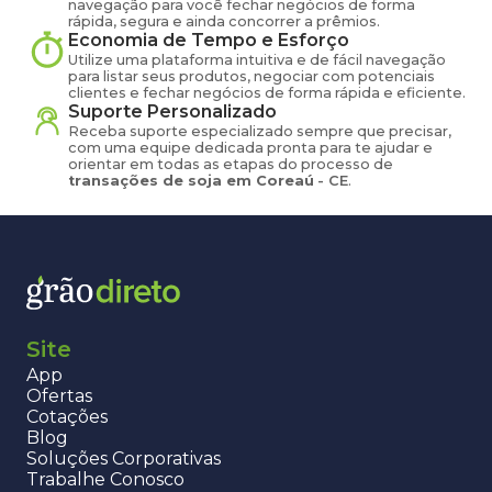
navegação para você fechar negócios de forma
rápida, segura e ainda concorrer a prêmios.
Economia de Tempo e Esforço
Utilize uma plataforma intuitiva e de fácil navegação
para listar seus produtos, negociar com potenciais
clientes e fechar negócios de forma rápida e eficiente.
Suporte Personalizado
Receba suporte especializado sempre que precisar,
com uma equipe dedicada pronta para te ajudar e
orientar em todas as etapas do processo de
transações de
soja
em
Coreaú
-
CE
.
Site
App
Ofertas
Cotações
Blog
Soluções Corporativas
Trabalhe Conosco