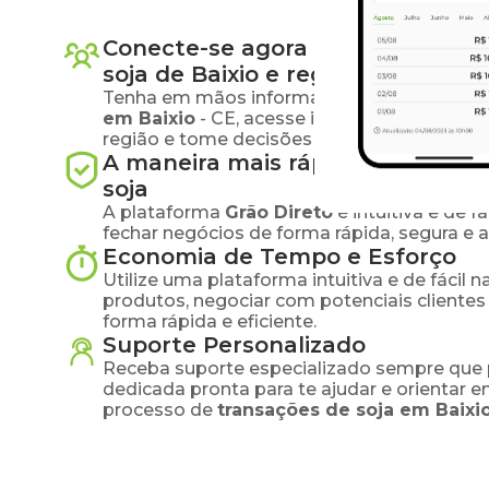
Conecte-se agora com produtore
soja
de
Baixio
e região
Tenha em mãos informações atualizadas s
em
Baixio
-
CE
, acesse informações sobre
região e tome decisões estratégicas base
A maneira mais rápida e segura 
soja
A plataforma
Grão Direto
é intuitiva e de 
fechar negócios de forma rápida, segura e 
Economia de Tempo e Esforço
Utilize uma plataforma intuitiva e de fácil 
produtos, negociar com potenciais clientes
forma rápida e eficiente.
Suporte Personalizado
Receba suporte especializado sempre que 
dedicada pronta para te ajudar e orientar 
processo de
transações de
soja
em
Baixi