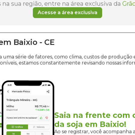
na sua região, entre na área exclusiva da
Grão
Acesse a área exclusiva
em
Baixio
-
CE
 a uma série de fatores, como clima, custos de produ
oníveis, estamos constantemente revisando nossas infor
impacto no mercado agrícola, explore as informações ma
sses estados exercem uma influência significativa sobre o
s últimas atualizações, pois em breve estaremos disponi
 soja
na região da sua cidade, visite nossa página com o
Saia na frente com 
da soja em Baixio!
Ao se registrar, você acompanha 
de negociar soja em Baixio
pela