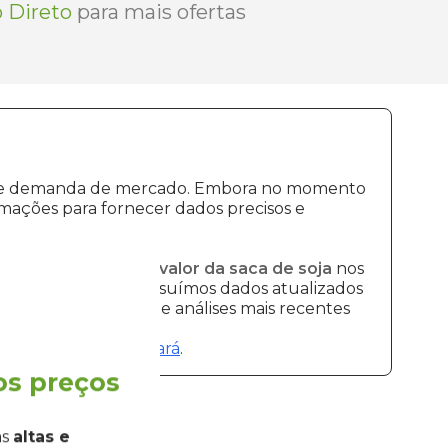
 Direto
para mais ofertas
ção e demanda de mercado. Embora no momento
mações para fornecer dados precisos e
is recentes sobre o
valor da saca de soja
nos
preço da soja
, e possuímos dados atualizados
bilizando os preços e análises mais recentes
preço da soja em Ceará
.
os preços
as
altas e
Grão Direto