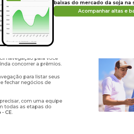
baixas do mercado
da soja
na s
Acompanhar altas e ba
s e compradores de
obre o
preço
da soja
hoje
 oferta e demanda na sua
adas em dados atualizados.
de comprar e vender
fácil navegação para você
ainda concorrer a prêmios.
navegação para listar seus
 e fechar negócios de
precisar, com uma equipe
em todas as etapas do
o
-
CE
.