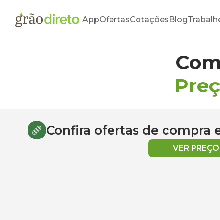
App
Ofertas
Cotações
Blog
Trabalh
Com
Preç
Confira ofertas de compra
VER PREÇ