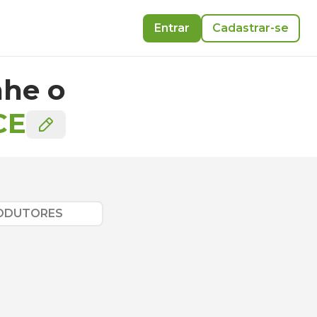
Entrar
Cadastrar-se
he o
CE
RODUTORES