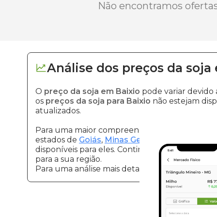
Não encontramos ofertas 
Análise dos
preços
da soja
O
preço da soja em Baixio
pode variar devido
os
preços da soja para Baixio
não estejam disp
atualizados.
Para uma maior compreensão sobre soja e seu 
estados de
Goiás
,
Minas Gerais
e
São Paulo
. E
disponíveis para eles. Continue acompanhando a
para a sua região.
Para uma análise mais detalhada dos
preços da
Vantagens 