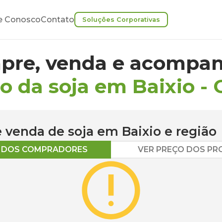
e Conosco
Contato
Soluções Corporativas
pre, venda e acompan
o da soja em Baixio
-
 e venda de
soja
em
Baixio
e região
O DOS COMPRADORES
VER PREÇO DOS P