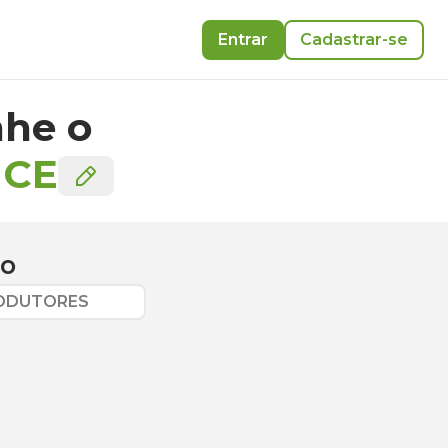
Entrar
Cadastrar-se
he o
-
CE
ão
RODUTORES