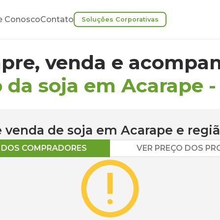
e Conosco
Contato
Soluções Corporativas
pre, venda e acompan
 da soja em Acarape
 e venda de
soja
em
Acarape
e regi
O DOS COMPRADORES
VER PREÇO DOS P