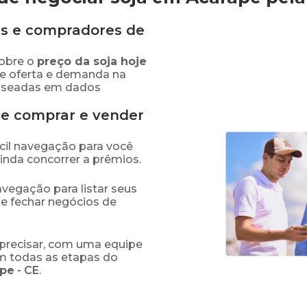
s e compradores de
obre o
preço
da soja
hoje
re oferta e demanda na
baseadas em dados
de comprar e vender
fácil navegação para você
ainda concorrer a prêmios.
navegação para listar seus
 e fechar negócios de
precisar, com uma equipe
em todas as etapas do
ape
-
CE
.