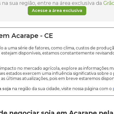
na sua região, entre na área exclusiva da
Grão
Acesse a área exclusiva
em
Acarape
-
CE
do a uma série de fatores, como clima, custos de prod
 estejam disponíveis, estamos constantemente revisando
impacto no mercado agrícola, explore as informações ma
sses estados exercem uma influência significativa sobre o
s últimas atualizações, pois em breve estaremos disponi
 soja
na região da sua cidade, visite nossa página com o
de negociar soja em Acarape
pel