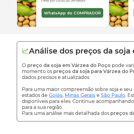
Frete por conta do vendedor
WhatsApp do COMPRADOR
Análise dos
preços
da soja
O
preço da soja em Várzea do Poço
pode vari
momento os
preços da soja para Várzea do 
dados precisos e atualizados.
Para uma maior compreensão sobre soja e seu 
estados de
Goiás
,
Minas Gerais
e
São Paulo
. E
disponíveis para eles. Continue acompanhando a
para a sua região.
Para uma análise mais detalhada dos
preços da