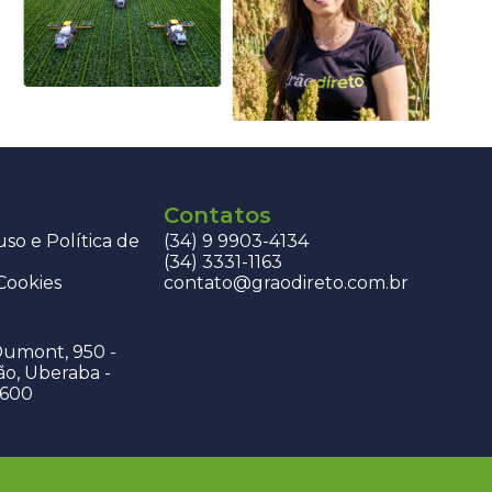
Contatos
so e Política de
(34) 9 9903-4134
(34) 3331-1163
 Cookies
contato@graodireto.com.br
Dumont, 950 -
ão, Uberaba -
-600