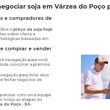
egociar soja em Várzea do Poço
s e compradores de
obre o
preço
da soja
hoje
ões sobre oferta e
stratégicas baseadas em
de comprar e vender
fácil navegação para você
ainda concorrer a prêmios.
navegação para listar seus
 e fechar negócios de
precisar, com uma equipe
em todas as etapas do
a do Poço
-
BA
.