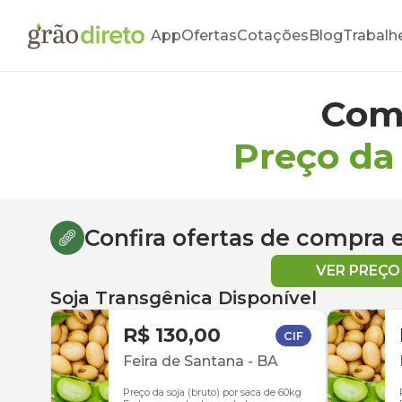
App
Ofertas
Cotações
Blog
Trabalh
Com
Preço da
Confira ofertas de compra
VER PREÇ
Soja Transgênica Disponível
R$ 130,00
CIF
Feira de Santana
-
BA
Preço da soja (bruto) por saca de 60kg