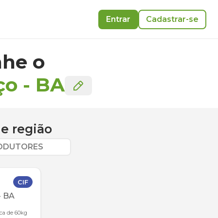
Entrar
Cadastrar-se
he o
ço
-
BA
e região
RODUTORES
CIF
-
BA
aca de 60kg