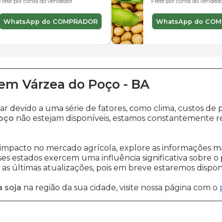
Frete por conta do vendedor
Frete por conta do vended
WhatsApp do COMPRADOR
WhatsApp do CO
em
Várzea do Poço
-
BA
ar devido a uma série de fatores, como clima, custos 
Poço
não estejam disponíveis, estamos constantemente re
impacto no mercado agrícola, explore as informações ma
sses estados exercem uma influência significativa sobre o
s últimas atualizações, pois em breve estaremos disponi
 soja
na região da sua cidade, visite nossa página com o