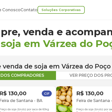
e Conosco
Contato
Soluções Corporativas
pre, venda e acompan
 soja em Várzea do Po
 e venda de
soja
em
Várzea do Poço
O DOS COMPRADORES
VER PREÇO DOS P
R$ 130,00
R$ 130,00
CIF
Feira de Santana
-
BA
Feira de Santana
Preço da soja (bruto) por saca de 60kg
Preço da soja (bruto) por s