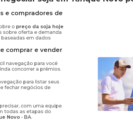
s e compradores de
obre o
preço
da soja
hoje
s sobre oferta e demanda
as baseadas em dados
de comprar e vender
fácil navegação para você
ainda concorrer a prêmios.
navegação para listar seus
 e fechar negócios de
precisar, com uma equipe
em todas as etapas do
ue Novo
-
BA
.