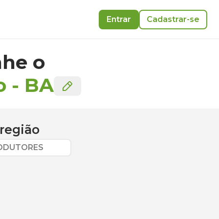
Entrar
Cadastrar-se
he o
o
-
BA
região
RODUTORES