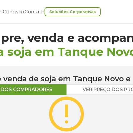
e Conosco
Contato
Soluções Corporativas
pre, venda e acompan
a soja em Tanque Nov
 e venda de
soja
em
Tanque Novo
e 
O DOS COMPRADORES
VER PREÇO DOS P