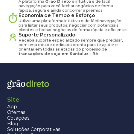
A plataforma
Grão Direto
é intuitiva e de fácil
navegação para você fechar negócios de forma
rápida, segura e ainda concorrer a prêmios.
Economia de Tempo e Esforço
Utilize uma plataforma intuitiva e de fácil navegação
para listar seus produtos, negociar com potenciais
clientes e fechar negócios de forma rápida e eficiente.
Suporte Personalizado
Receba suporte especializado sempre que precisar,
com uma equipe dedicada pronta para te ajudar e
orientar em todas as etapas do processo de
transações de
soja
em
Santaluz
-
BA
.
Site
App
Ofertas
Cotações
Blog
Soluções Corporativas