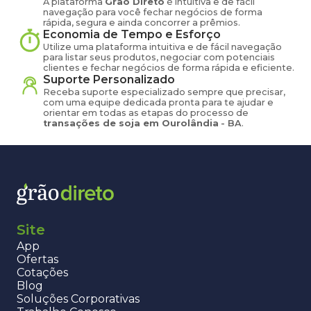
A plataforma
Grão Direto
é intuitiva e de fácil
navegação para você fechar negócios de forma
rápida, segura e ainda concorrer a prêmios.
Economia de Tempo e Esforço
Utilize uma plataforma intuitiva e de fácil navegação
para listar seus produtos, negociar com potenciais
clientes e fechar negócios de forma rápida e eficiente.
Suporte Personalizado
Receba suporte especializado sempre que precisar,
com uma equipe dedicada pronta para te ajudar e
orientar em todas as etapas do processo de
transações de
soja
em
Ourolândia
-
BA
.
Site
App
Ofertas
Cotações
Blog
Soluções Corporativas