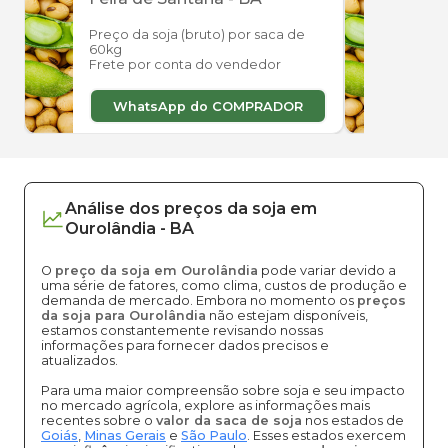
Preço da soja (bruto) por saca de
Preço
60kg
60kg
Frete por conta do vendedor
Frete
WhatsApp do COMPRADOR
W
Análise dos
preços
da soja
em
Ourolândia
-
BA
O
preço da soja em Ourolândia
pode variar devido a
uma série de fatores, como clima, custos de produção e
demanda de mercado. Embora no momento os
preços
da soja para Ourolândia
não estejam disponíveis,
estamos constantemente revisando nossas
informações para fornecer dados precisos e
atualizados.
Para uma maior compreensão sobre soja e seu impacto
no mercado agrícola, explore as informações mais
recentes sobre o
valor da saca de soja
nos estados de
Goiás
,
Minas Gerais
e
São Paulo
. Esses estados exercem