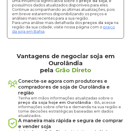
uma influência significativa sobre o
preço da soja
, e
possuímos dados atualizados disponíveis para eles.
Continue acompanhando as últimas atualizações, pois
em breve estaremos disponibilizando os preços e
análises mais recentes para a sua região.
Para uma análise mais detalhada dos
preços da soja
na
região da sua cidade, visite nossa página com o
preço
da soja em Bahia
.
Vantagens de negociar soja em
Ourolândia
pela
Grão Direto
Conecte-se agora com produtores e
compradores de
soja
de
Ourolândia
e
região
Tenha em mãos informações atualizadas sobre o
preço
da soja
hoje em
Ourolândia
-
BA
, acesse
informações sobre oferta e demanda na sua região e
tome decisões estratégicas baseadas em dados
atualizados.
A maneira mais rápida e segura de comprar
e vender
soja