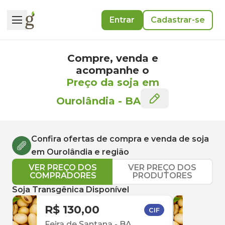
Entrar
Cadastrar-se
Compre, venda e
acompanhe o
Preço da soja em
Ourolândia
-
BA
Confira ofertas de compra e venda de
soja
em
Ourolândia
e região
VER PREÇO DOS
VER PREÇO DOS
COMPRADORES
PRODUTORES
Soja Transgênica Disponível
R$ 130,00
R$ 
CIF
Feira de Santana
-
BA
Feir