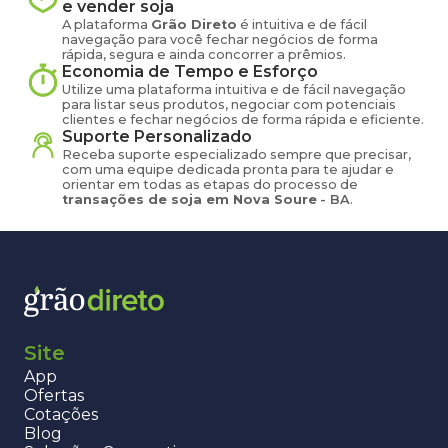
e vender
soja
A plataforma
Grão Direto
é intuitiva e de fácil
navegação para você fechar negócios de forma
rápida, segura e ainda concorrer a prêmios.
Economia de Tempo e Esforço
Utilize uma plataforma intuitiva e de fácil navegação
para listar seus produtos, negociar com potenciais
clientes e fechar negócios de forma rápida e eficiente.
Suporte Personalizado
Receba suporte especializado sempre que precisar,
com uma equipe dedicada pronta para te ajudar e
orientar em todas as etapas do processo de
transações de
soja
em
Nova Soure
-
BA
.
Site
App
Ofertas
Cotações
Blog