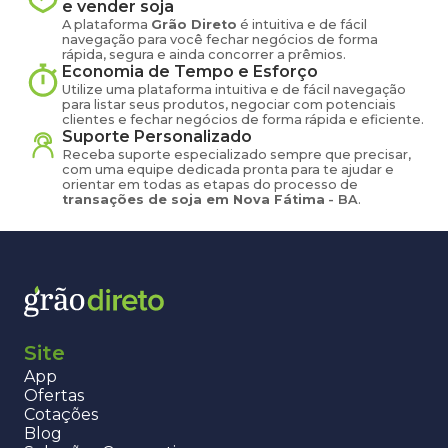
e vender
soja
A plataforma
Grão Direto
é intuitiva e de fácil
navegação para você fechar negócios de forma
rápida, segura e ainda concorrer a prêmios.
Economia de Tempo e Esforço
Utilize uma plataforma intuitiva e de fácil navegação
para listar seus produtos, negociar com potenciais
clientes e fechar negócios de forma rápida e eficiente.
Suporte Personalizado
Receba suporte especializado sempre que precisar,
com uma equipe dedicada pronta para te ajudar e
orientar em todas as etapas do processo de
transações de
soja
em
Nova Fátima
-
BA
.
Site
App
Ofertas
Cotações
Blog