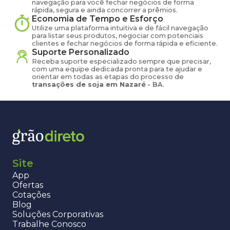
navegação para você fechar negócios de forma
rápida, segura e ainda concorrer a prêmios.
Economia de Tempo e Esforço
Utilize uma plataforma intuitiva e de fácil navegação
para listar seus produtos, negociar com potenciais
clientes e fechar negócios de forma rápida e eficiente.
Suporte Personalizado
Receba suporte especializado sempre que precisar,
com uma equipe dedicada pronta para te ajudar e
orientar em todas as etapas do processo de
transações de
soja
em
Nazaré
-
BA
.
Site
App
Ofertas
Cotações
Blog
Soluções Corporativas
Trabalhe Conosco