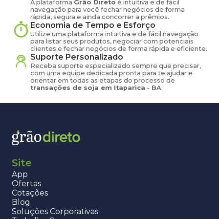
A plataforma
Grão Direto
é intuitiva e de fácil
navegação para você fechar negócios de forma
rápida, segura e ainda concorrer a prêmios.
Economia de Tempo e Esforço
Utilize uma plataforma intuitiva e de fácil navegação
para listar seus produtos, negociar com potenciais
clientes e fechar negócios de forma rápida e eficiente.
Suporte Personalizado
Receba suporte especializado sempre que precisar,
com uma equipe dedicada pronta para te ajudar e
orientar em todas as etapas do processo de
transações de
soja
em
Itaparica
-
BA
.
Site
App
Ofertas
Cotações
Blog
Soluções Corporativas