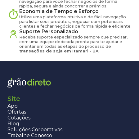
navegação para você fechar negócios de forma
rápida, segura e ainda concorrer a prêmios.
Economia de Tempo e Esforço
Utilize uma plataforma intuitiva e de fácil navegação
para listar seus produtos, negociar com potenciais
clientes e fechar negócios de forma rápida e eficiente.
Suporte Personalizado
Receba suporte especializado sempre que precisar,
com uma equipe dedicada pronta para te ajudar e
orientar em todas as etapas do processo de
transações de
soja
em
Itamari
-
BA
.
Site
App
Ofertas
Cotações
Blog
Soluções Corporativas
Trabalhe Conosco