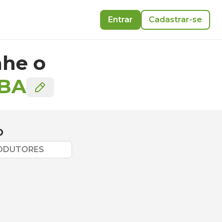
Entrar
Cadastrar-se
he o
BA
o
RODUTORES