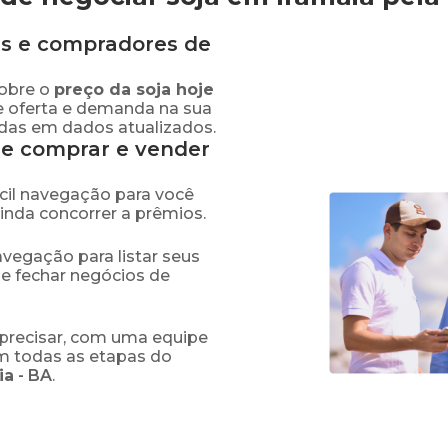
s e compradores de
obre o
preço
da soja
hoje
e oferta e demanda na sua
adas em dados atualizados.
de comprar e vender
fácil navegação para você
ainda concorrer a prêmios.
navegação para listar seus
 e fechar negócios de
precisar, com uma equipe
em todas as etapas do
ia
-
BA
.