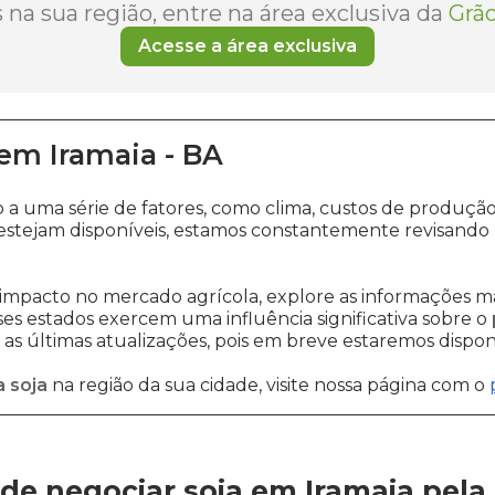
na sua região, entre na área exclusiva da
Grão
Acesse a área exclusiva
em
Iramaia
-
BA
o a uma série de fatores, como clima, custos de produ
estejam disponíveis, estamos constantemente revisando 
impacto no mercado agrícola, explore as informações ma
sses estados exercem uma influência significativa sobre o
s últimas atualizações, pois em breve estaremos disponi
 soja
na região da sua cidade, visite nossa página com o
de negociar soja em Iramaia
pela