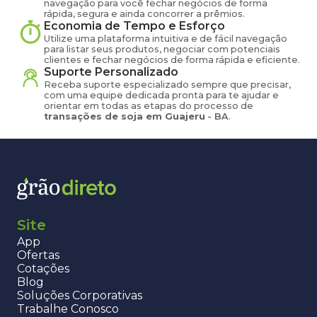
navegação para você fechar negócios de forma
rápida, segura e ainda concorrer a prêmios.
Economia de Tempo e Esforço
Utilize uma plataforma intuitiva e de fácil navegação
para listar seus produtos, negociar com potenciais
clientes e fechar negócios de forma rápida e eficiente.
Suporte Personalizado
Receba suporte especializado sempre que precisar,
com uma equipe dedicada pronta para te ajudar e
orientar em todas as etapas do processo de
transações de
soja
em
Guajeru
-
BA
.
Site
App
Ofertas
Cotações
Blog
Soluções Corporativas
Trabalhe Conosco