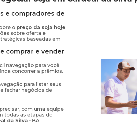
s e compradores de
obre o
preço
da soja
hoje
ões sobre oferta e
stratégicas baseadas em
de comprar e vender
fácil navegação para você
ainda concorrer a prêmios.
navegação para listar seus
 e fechar negócios de
precisar, com uma equipe
em todas as etapas do
al da Silva
-
BA
.