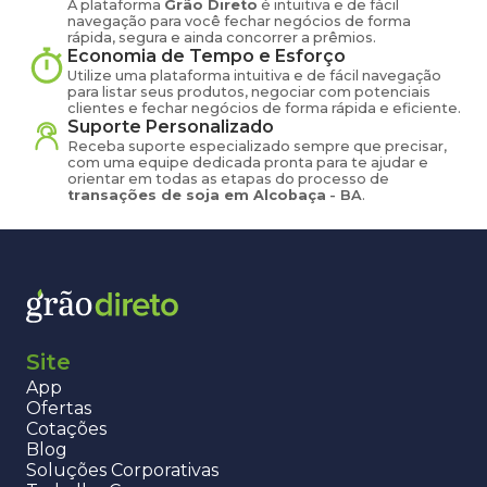
A plataforma
Grão Direto
é intuitiva e de fácil
navegação para você fechar negócios de forma
rápida, segura e ainda concorrer a prêmios.
Economia de Tempo e Esforço
Utilize uma plataforma intuitiva e de fácil navegação
para listar seus produtos, negociar com potenciais
clientes e fechar negócios de forma rápida e eficiente.
Suporte Personalizado
Receba suporte especializado sempre que precisar,
com uma equipe dedicada pronta para te ajudar e
orientar em todas as etapas do processo de
transações de
soja
em
Alcobaça
-
BA
.
Site
App
Ofertas
Cotações
Blog
Soluções Corporativas