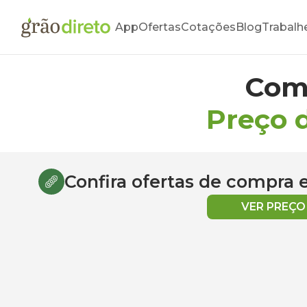
App
Ofertas
Cotações
Blog
Trabalh
Com
Preço 
Confira ofertas de compra
VER PREÇ