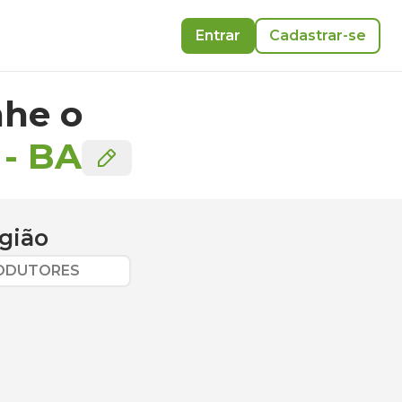
Entrar
Cadastrar-se
he o
-
BA
gião
RODUTORES