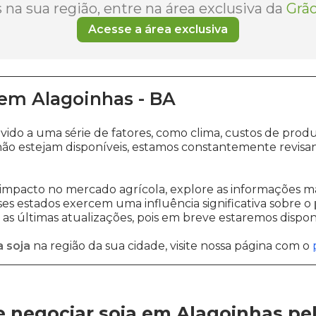
na sua região, entre na área exclusiva da
Grão
Acesse a área exclusiva
em
Alagoinhas
-
BA
evido a uma série de fatores, como clima, custos de p
ão estejam disponíveis, estamos constantemente revisa
impacto no mercado agrícola, explore as informações ma
sses estados exercem uma influência significativa sobre o
s últimas atualizações, pois em breve estaremos disponi
 soja
na região da sua cidade, visite nossa página com o
 negociar soja em Alagoinhas
pe