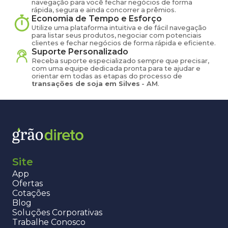
navegação para você fechar negócios de forma
rápida, segura e ainda concorrer a prêmios.
Economia de Tempo e Esforço
Utilize uma plataforma intuitiva e de fácil navegação
para listar seus produtos, negociar com potenciais
clientes e fechar negócios de forma rápida e eficiente.
Suporte Personalizado
Receba suporte especializado sempre que precisar,
com uma equipe dedicada pronta para te ajudar e
orientar em todas as etapas do processo de
transações de
soja
em
Silves
-
AM
.
Site
App
Ofertas
Cotações
Blog
Soluções Corporativas
Trabalhe Conosco